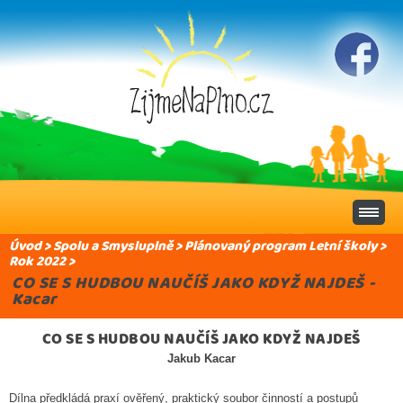
Úvod
>
Spolu a Smysluplně
>
Plánovaný program Letní školy
>
Rok 2022
>
CO SE S HUDBOU NAUČÍŠ JAKO KDYŽ NAJDEŠ -
Kacar
CO SE S HUDBOU NAUČÍŠ JAKO KDYŽ NAJDEŠ
Jakub Kacar
Dílna předkládá praxí ověřený, praktický soubor činností a postupů