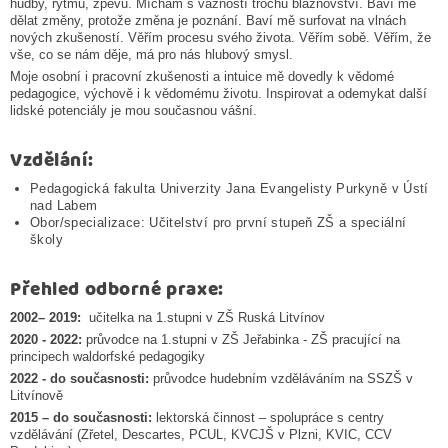
hudby, rytmu, zpěvu. Míchám s vážností trochu bláznovství. Baví mě
dělat změny, protože změna je poznání. Baví mě surfovat na vlnách
nových zkušeností. Věřím procesu svého života. Věřím sobě. Věřím, že
vše, co se nám děje, má pro nás hlubový smysl.
Moje osobní i pracovní zkušenosti a intuice mě dovedly k vědomé
pedagogice, výchově i k vědomému životu. Inspirovat a odemykat další
lidské potenciály je mou současnou vášní.
Vzdělání:
Pedagogická fakulta Univerzity Jana Evangelisty Purkyně v Ústí
nad Labem
Obor/specializace: Učitelství pro první stupeň ZŠ a speciální
školy
Přehled odborné praxe:
2002– 2019:
učitelka na 1.stupni v ZŠ Ruská Litvínov
2020 - 2022:
průvodce na 1.stupni v ZŠ Jeřabinka - ZŠ pracující na
principech waldorfské pedagogiky
2022 - do současnosti:
průvodce hudebním vzděláváním na SSZŠ v
Litvínově
2015 – do současnosti:
lektorská činnost – spolupráce s centry
vzdělávání (Zřetel, Descartes, PCUL, KVCJŠ v Plzni, KVIC, CCV