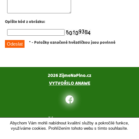
Opište kód z obrázku
:
*
- Položky označené hvězdičkou jsou povinné
2026 ZijmeNaPlno.cz
VYTVOŘILO ANAWE
KONTAKT
PŘÍSTUPNOST
MAPA SERVERU
Abychom Vám mohli nabídnout kvalitní služby a pokročilé funkce,
využíváme cookies. Prohlížením tohoto webu s tímto souhlasíte.
Plná verze webu