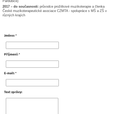
Pardubice)
2017 – do současnosti:
průvodce prožitkové muzikoterapie a členka
České muzikoterapeutické asociace CZMTA - spolupráce s MŠ a ZŠ v
různých krajích
Jméno
:
*
Příjmení
:
*
E-mail
:
*
Text zprávy
: