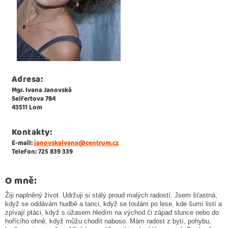
Adresa:
Mgr. Ivana Janovská
Seifertova 784
43511 Lom
Kontakty:
E-mail:
janovskaivana@centrum.cz
Telefon: 725 839 339
O mně:
Žiji naplněný život. Udržuji si stálý proud malých radostí. Jsem šťastná,
když se oddávám hudbě a tanci, když se toulám po lese, kde šumí listí a
zpívají ptáci, když s úžasem hledím na východ či západ slunce nebo do
hořícího ohně, když můžu chodít naboso. Mám radost z bytí, pohybu,