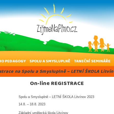
RO PEDAGOGY
SPOLU A SMYSLUPLNĚ
TANEČNÍ SEMINÁŘE
istrace na Spolu a Smysluplně – LETNÍ ŠKOLA Litví
On-line REGISTRACE
Spolu a Smysluplně – LETNÍ ŠKOLA Litvínov 2023
14.8. – 18.8. 2023
Základní umělecká škola Litvínov