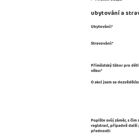
ubytování a stra
Ubytování
:
*
Stravování
:
*
Příměstský tábor pro dět
věku
:
*
O akci jsem se dozvěděl/a
Popište svůj záměr, s čím 
registraci, případně další
přednosti
: