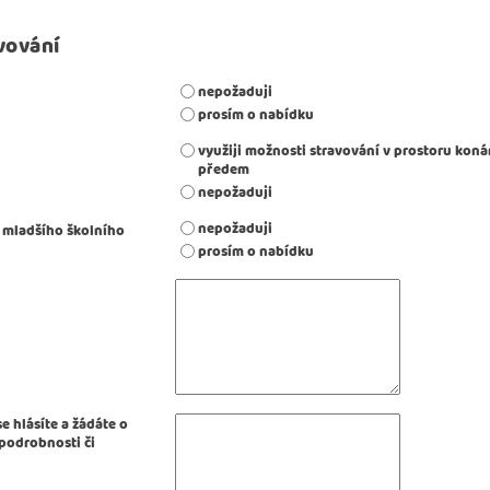
vování
nepožaduji
prosím o nabídku
využiji možnosti stravování v prostoru konání - uhradím dle po
předem
nepožaduji
nepožaduji
i mladšího školního
prosím o nabídku
:
se hlásíte a žádáte o
 podrobnosti či