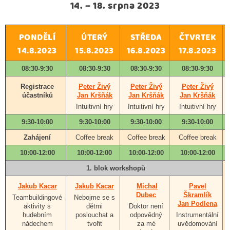
14. – 18. srpna 2023
PONDĚLÍ
ÚTERÝ
STŘEDA
ČTVRTEK
14.8.2023
15.8.2023
16.8.2023
17.8.2023
08:30-9:30
08:30-9:30
08:30-9:30
08:30-9:30
Registrace
Peter Živý
Peter Živý
Peter Živý
účastníků
Jan Kršňák
Jan Kršňák
Jan Kršňák
Intuitivní hry
Intuitivní hry
Intuitivní hry
9:30-10:00
9:30-10:00
9:30-10:00
9:30-10:00
Zahájení
Coffee break
Coffee break
Coffee break
10:00-12:00
10:00-12:00
10:00-12:00
10:00-12:00
1. blok workshopů
Jakub Kacar
Jakub Kacar
Michal
Pavel
Dubec
Škramlík
Teambuildingové
Nebojme se s
Jan Podlena
aktivity s
dětmi
Doktor není
hudebním
poslouchat a
odpovědný
Instrumentální
nádechem
tvořit
za mé
uvědomování