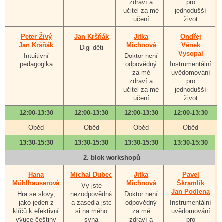
zdraví a
pro
učitel za mé
jednodušší
učení
život
Peter Živý
Jan Kršňák
Jitka
Ondřej
Jan Kršňák
Michnová
Věnek
Digi děti
Vysopal
Intuitivní
Doktor není
pedagogika
odpovědný
Instrumentální
za mé
uvědomování
zdraví a
pro
učitel za mé
jednodušší
učení
život
12:00-13:30
12:00-13:30
12:00-13:30
12:00-13:30
Oběd
Oběd
Oběd
Oběd
13:30-15:30
13:30-15:30
13:30-15:30
13:30-15:30
2. blok workshopů
Hana
Michal Dubec
Jitka
Pavel
Mühlhauserová
Michnová
Škramlík
Vy jste
Jan Podlena
Hra se slovy,
nezodpovědná
Doktor není
jako jeden z
a zasedla jste
odpovědný
Instrumentální
klíčů k efektivní
si na mého
za mé
uvědomování
výuce češtiny
syna
zdraví a
pro