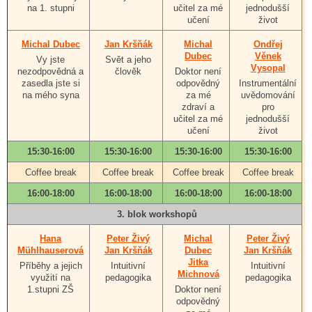
na 1. stupni
učitel za mé
jednodušší
učení
život
Michal Dubec
Jan Kršňák
Michal
Ondřej
Dubec
Věnek
Vy jste
Svět a jeho
Vysopal
nezodpovědná a
člověk
Doktor není
zasedla jste si
odpovědný
Instrumentální
na mého syna
za mé
uvědomování
zdraví a
pro
učitel za mé
jednodušší
učení
život
15:30-16:00
15:30-16:00
15:30-16:00
15:30-16:00
Coffee break
Coffee break
Coffee break
Coffee break
16:00-18:00
16:00-18:00
16:00-18:00
16:00-18:00
3. blok workshopů
Hana
Peter Živý
Michal
Peter Živý
Mühlhauserová
Jan Kršňák
Dubec
Jan Kršňák
Jitka
Příběhy a jejich
Intuitivní
Intuitivní
Michnová
využití na
pedagogika
pedagogika
1.stupni ZŠ
Doktor není
odpovědný