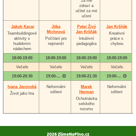
za mé
zdraví a
učitel za mé
učení
Jakub Kacar
Jitka
Peter Živý
Jan Kršňák
Michnová
Jan Kršňák
Teambuildingové
Kreativní
aktivity s
Počítání pro
Intuitivní
práce s
hudebním
nejmenší
pedagogika
chybou
nádechem
18:00-19:00
18:00-19:00
18:00-19:00
18:00-19:00
Večeře
Večeře
Večeře
Večeře
19:00-20:30
19:00-… 😊
19:00-21:30
19:00-… 😊
Ivana Janovská
Neformální
Marek
Neformální
sdílení
Herman
sdílení
Život jako hra
Ochutnávka
selského
rozumu
2026 ZijmeNaPlno.cz