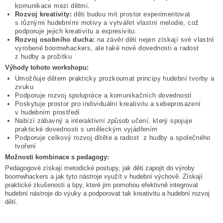
komunikace mezi dětmi.
Rozvoj kreativity:
děti budou mít prostor experimentovat
s různými hudebními motivy a vytvářet vlastní melodie, což
podporuje jejich kreativitu a expresivitu.
Rozvoj osobního ducha:
na závěr děti nejen získají své vlastní
vyrobené boomwhackers, ale také nové dovednosti a radost
z hudby a prožitku
Výhody tohoto workshopu:
Umožňuje dětem prakticky prozkoumat principy hudební tvorby a
zvuku
Podporuje rozvoj spolupráce a komunikačních dovedností
Poskytuje prostor pro individuální kreativitu a sebeprosazení
v hudebním prostředí
Nabízí zábavný a interaktivní způsob učení, který spojuje
praktické dovednosti s uměleckým vyjádřením
Podporuje celkový rozvoj dítěte a radost z hudby a společného
tvoření
Možnosti kombinace s pedagogy:
Pedagogové získají metodické postupy, jak děti zapojit do výroby
boomwhackers a jak tyto nástroje využít v hudební výchově. Získají
praktické zkušenosti a tipy, které jim pomohou efektivně integrovat
hudební nástroje do výuky a podporovat tak kreativitu a hudební rozvoj
dětí.