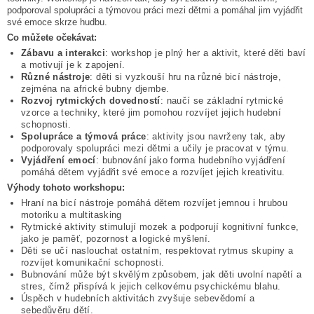
podporoval spolupráci a týmovou práci mezi dětmi a pomáhal jim vyjádřit
své emoce skrze hudbu.
Co můžete očekávat:
Zábavu a interakci
: workshop je plný her a aktivit, které děti baví
a motivují je k zapojení.
Různé nástroje
: děti si vyzkouší hru na různé bicí nástroje,
zejména na africké bubny djembe.
Rozvoj rytmických dovedností
: naučí se základní rytmické
vzorce a techniky, které jim pomohou rozvíjet jejich hudební
schopnosti.
Spolupráce a týmová práce
: aktivity jsou navrženy tak, aby
podporovaly spolupráci mezi dětmi a učily je pracovat v týmu.
Vyjádření emocí
: bubnování jako forma hudebního vyjádření
pomáhá dětem vyjádřit své emoce a rozvíjet jejich kreativitu.
Výhody tohoto workshopu:
Hraní na bicí nástroje pomáhá dětem rozvíjet jemnou i hrubou
motoriku a multitasking
Rytmické aktivity stimulují mozek a podporují kognitivní funkce,
jako je paměť, pozornost a logické myšlení.
Děti se učí naslouchat ostatním, respektovat rytmus skupiny a
rozvíjet komunikační schopnosti.
Bubnování může být skvělým způsobem, jak děti uvolní napětí a
stres, čímž přispívá k jejich celkovému psychickému blahu.
Úspěch v hudebních aktivitách zvyšuje sebevědomí a
sebedůvěru dětí.