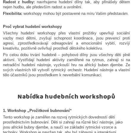
Radost z hudby:
navrhujeme hudební dílny tak, aby přinášely dětem
nejen hudbu, ale především radost a uvolnění.
Flexibilita:
workshopy mohou být postavené na míru Vašim představám.
Proč vybrat hudební workshopy
Všechny hudební workshopy přes vlastní prožitky upevňují sociální
vazby mezi dětmi, zvyšují schopnost koordinace, jsou prevencí proti
agresi, zprostředkovávají odreagování a emocionální vybití, rozvíjí
kreativitu, pozitivně ovlivňují prostředí dětského kolektivu.
Po celou dobu trvání hudebně – pohybové dílny jsou všechny děti plně
aktivní. Vystřídají hudební aktivity zaměřené na rytmus, zahrají si na
netradiční hudební nástroje, vyzkouší hru na africký buben djembe. Ze
svých vlastních těl vytvoří rytmický orchestr. Hudební nástroje a vlastní
tělo účastníků jsou prostředkem k neverbální komunikaci.
Nabídka hudebních workshopů
1. Workshop „Prožitkové bubnování“
Tento workshop je zaměřen na rozvoj rytmických dovedností dětí
prostřednictvím bubnování. Děti si zahrají na různé bicí nástroje, jako
jsou africké bubny djembe, a naučí se základní rytmické vzorce a
techniky. Workshop je navržen tak, aby byl zábavný a interaktivní,