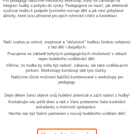
Pro pedagogy nabízíme metodický workshop, který se zaměřuje na
integraci hudby a pohybu do výuky. Pedagogové se naučí, jak efektivně
využívat hudbu k podpoře fyzického rozvoje dětí a jak vést pohybové
aktivity, které jsou přínosné pro jejich rytmické cítění a koordinaci.
Naší snahou je oslovit, inspirovat a "občerstvit" hudbou širokou veřejnost
z řad dětí i dospělých.
Pracujeme na základě bohytých pedagogických zkušeností v oblasti
nejen hudebního vzdělávání dětí.
Věříme, že hudba by měla být radostí, zábavou, ale také vzdělávacím
prvkem. Workshopy kombinují obě tyto složky.
Nabízíme různé možnosti balíčků kombinované s workshopy pro
pedagogy.
Dejte dětem šanci objevit svůj hudební potenciál a zažít radost z hudby!
Kontaktujte nás ještě dnes a rádi s Vámi probereme Vaše konkrétní
požadavky a možnosti spolupráce.
Nechte nás být Vaším partnerem v rozvoji hudebního vzdělání dětí!