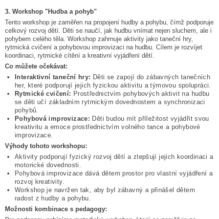
3. Workshop "Hudba a pohyb"
Tento workshop je zaměřen na propojení hudby a pohybu, čímž podporuje
celkový rozvoj dětí. Děti se naučí, jak hudbu vnímat nejen sluchem, ale i
pohybem celého těla. Workshop zahrnuje aktivity jako taneční hry,
rytmická cvičení a pohybovou improvizaci na hudbu. Cílem je rozvíjet
koordinaci, rytmické cítění a kreativní vyjádření dětí.
Co můžete očekávat:
Interaktivní taneční hry:
Děti se zapojí do zábavných tanečních
her, které podporují jejich fyzickou aktivitu a týmovou spolupráci.
Rytmické cvičení:
Prostřednictvím pohybových aktivit na hudbu
se děti učí základním rytmickým dovednostem a synchronizaci
pohybů.
Pohybová improvizace:
Děti budou mít příležitost vyjádřit svou
kreativitu a emoce prostřednictvím volného tance a pohybové
improvizace.
Výhody tohoto workshopu:
Aktivity podporují fyzický rozvoj dětí a zlepšují jejich koordinaci a
motorické dovednosti.
Pohybová improvizace dává dětem prostor pro vlastní vyjádření a
rozvoj kreativity.
Workshop je navržen tak, aby byl zábavný a přinášel dětem
radost z hudby a pohybu.
Možnosti kombinace s pedagogy: