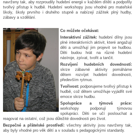
navrženy tak, aby rozproudily hudební energii v každém dítěti a podpořily
tvořivý přístup k hudbě. Hudební workshopy jsou vhodné pro mateřské
školy, školy prvního i druhého stupně a nabízejí zážitek plný hudby,
zábavy a vzdělání.
Co můžete očekávat:
Interaktivní zážitek:
hudební dílny jsou
plné interaktivních aktivit, které angažují
děti a umožňují jim projevit se hudbou.
Děti budou hrát na různé hudební
nástroje, zpívat, tvořit a tančit.
Rozvíjení hudebních dovedností:
skrze zábavné aktivity pomáháme
dětem rozvíjet hudební dovednosti,
především rytmus.
Tvořivost:
podporujeme tvořivý přístup k
hudbě, což dětem umožňuje vyjádřit své
emoce skrze hudbu.
Spolupráce a týmová práce:
workshopy podporují týmovou
spolupráci. Děti se učí poslouchat a
reagovat na ostatní, což jsou důležité dovednosti pro život.
Bezpečné a přátelské prostředí:
všechny aktivity jsou navrženy tak,
aby byly vhodné pro věk dětí a v souladu s pedagogickými standardy.