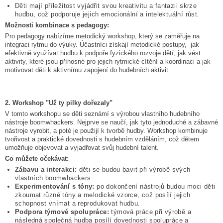
Děti mají příležitost vyjádřit svou kreativitu a fantazii skrze
hudbu, což podporuje jejich emocionální a intelektuální růst.
Možnosti kombinace s pedagogy:
Pro pedagogy nabízíme metodický workshop, který se zaměřuje na
integraci rytmu do výuky. Účastníci získají metodické postupy, jak
efektivně využívat hudbu k podpoře fyzického rozvoje dětí, jak vést
aktivity, které jsou přínosné pro jejich rytmické cítění a koordinaci a jak
motivovat děti k aktivnímu zapojení do hudebních aktivit.
2. Workshop "Už ty pilky dořezaly"
V tomto workshopu se děti seznámí s výrobou vlastního hudebního
nástroje boomwhackers. Nejprve se naučí, jak tyto jednoduché a zábavné
nástroje vyrobit, a poté je použijí k tvorbě hudby. Workshop kombinuje
tvořivost a praktické dovednosti s hudebním vzděláním, což dětem
umožňuje objevovat a vyjadřovat svůj hudební talent.
Co můžete očekávat:
Zábavu a interakci:
děti se budou bavit při výrobě svých
vlastních boomwhackers
Experimentování s tóny:
po dokončení nástrojů budou moci děti
zkoumat různé tóny a melodické vzorce, což posílí jejich
schopnost vnímat a reprodukovat hudbu.
Podpora týmové spolupráce:
týmová práce při výrobě a
následná společná hudba posílí dovednosti spolupráce a